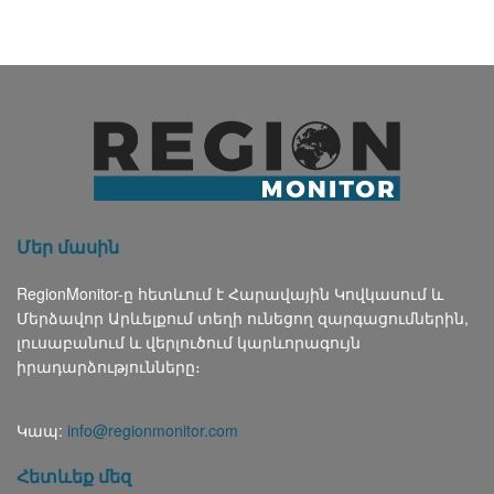
Մեր մասին
RegionMonitor-ը հետևում է Հարավային Կովկասում և
Մերձավոր Արևելքում տեղի ունեցող զարգացումներին,
լուսաբանում և վերլուծում կարևորագույն
իրադարձությունները։
Կապ:
info@regionmonitor.com
Հետևեք մեզ