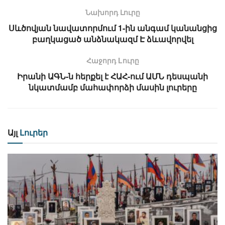
Նախորդ Լուրը
Սևծովյան նավատորմում 1-ին անգամ կանանցից
բաղկացած անձնակազմ Է ձևավորվել
Հաջորդ Lուրը
Իրանի ԱԳՆ-ն հերքել է ՀԱՀ-ում ԱՄՆ դեսպանի
նկատմամբ մահափորձի մասին լուրերը
Այլ
Լուրեր