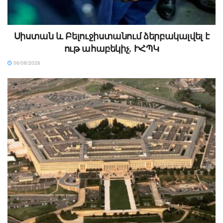
Սիստան և Բելուջիստանում ձերբակալվել է
ութ ահաբեկիչ. ԻՀՊԿ
06/08/2026