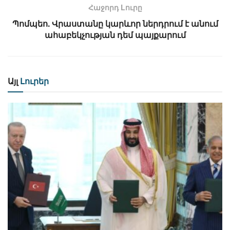
Հաջորդ Lուրը
Պոմպեո. Վրաստանը կարևոր ներդրում է անում
ահաբեկչության դեմ պայքարում
Այլ
Լուրեր