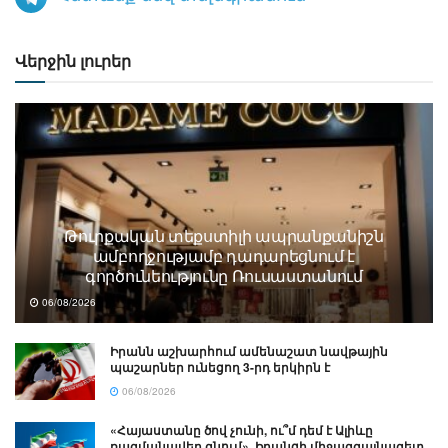
Վերջին լուրեր
Թուրքական տեքստիլի ապրանքանիշն
ամբողջությամբ դադարեցնում է
գործունեությունը Ռուսաստանում
06/08/2026
Իրանն աշխարհում ամենաշատ նավթային
պաշարներ ունեցող 3-րդ երկիրն է
06/08/2026
«Հայաստանը ծով չունի, ու՞մ դեմ է Ալիևը
ռազմանավեր գնում». Իրանցի միջազգայնագետ