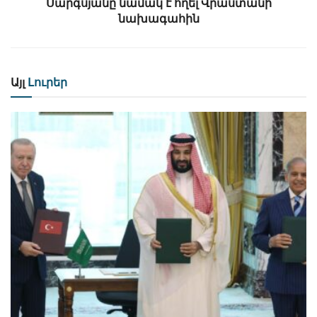
Սարգսյանը նամակ է հղել Վրաստանի
նախագահին
Այլ
Լուրեր