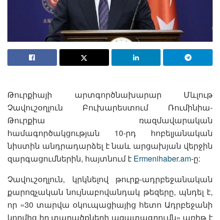
Թուրքիայի արտգործնախարար Մևլութ
Չավուշօղլուն Բուխարեստում Ռումինիա-
Թուրքիա ռազմավարական
համագործակցության 10-րդ հոբելյանական
նիստին անդրադարձել է նաև արցախյան վերջին
զարգացումներին, հայտնում է
Ermenihaber.am
-ը:
Չավուշօղլուն, կրկնելով թուրք-ադրբեջանական
քարոզչական նույնաբովանդակ թեզերը, պնդել է,
որ «30 տարվա օկուպացիայից հետո Ադրբեջանի
կողմից իր տարածքների ազատագրումն» առիթ է