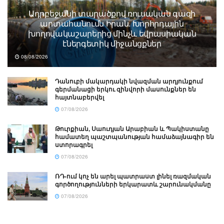
Ադրբեջանի տարածքով ռուսական գազի
արտահանումն Իրան. Խորհրդային
խողովակաշարերից մինչև եվրասիական
էներգետիկ միջանցքներ
08/08/2026
Դանուբի մակարդակի նվազման արդյունքում
գերմանացի երկու զինվորի մասունքներ են
հայտնաբերվել
07/08/2026
Թուրքիան, Սաուդյան Արաբիան և Պակիստանը
համատեղ պաշտպանության համաձայնագիր են
ստորագրել
07/08/2026
ՌԴ-ում կոչ են արել պատրաստ լինել ռազմական
գործողությունների երկարատև շարունակմանը
07/08/2026