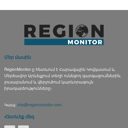
Մեր մասին
RegionMonitor-ը հետևում է Հարավային Կովկասում և
Մերձավոր Արևելքում տեղի ունեցող զարգացումներին,
լուսաբանում և վերլուծում կարևորագույն
իրադարձությունները։
Կապ:
info@regionmonitor.com
Հետևեք մեզ