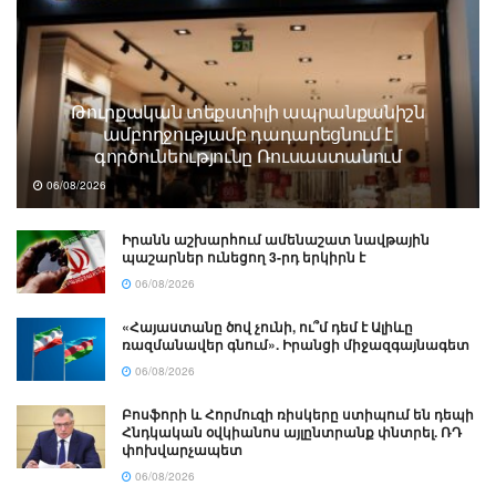
Թուրքական տեքստիլի ապրանքանիշն
ամբողջությամբ դադարեցնում է
գործունեությունը Ռուսաստանում
06/08/2026
Իրանն աշխարհում ամենաշատ նավթային
պաշարներ ունեցող 3-րդ երկիրն է
06/08/2026
«Հայաստանը ծով չունի, ու՞մ դեմ է Ալիևը
ռազմանավեր գնում». Իրանցի միջազգայնագետ
06/08/2026
Բոսֆորի և Հորմուզի ռիսկերը ստիպում են դեպի
Հնդկական օվկիանոս այլընտրանք փնտրել. ՌԴ
փոխվարչապետ
06/08/2026