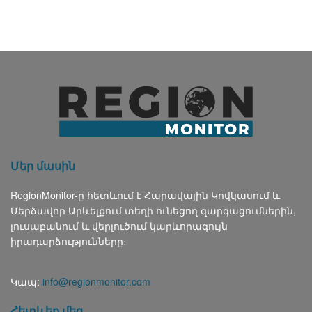
Մեր մասին
RegionMonitor-ը հետևում է Հարավային Կովկասում և
Մերձավոր Արևելքում տեղի ունեցող զարգացումներին,
լուսաբանում և վերլուծում կարևորագույն
իրադարձությունները։
Կապ:
info@regionmonitor.com
Հետևեք մեզ