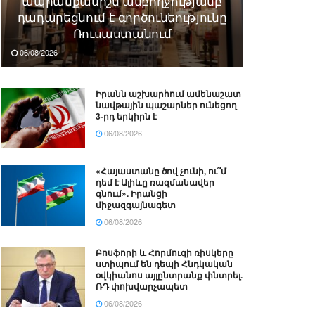
ապրանքանիշն ամբողջությամբ
դադարեցնում է գործունեությունը
Ռուսաստանում
06/08/2026
Իրանն աշխարհում ամենաշատ
նավթային պաշարներ ունեցող
3-րդ երկիրն է
06/08/2026
«Հայաստանը ծով չունի, ու՞մ
դեմ է Ալիևը ռազմանավեր
գնում». Իրանցի
միջազգայնագետ
06/08/2026
Բոսֆորի և Հորմուզի ռիսկերը
ստիպում են դեպի Հնդկական
օվկիանոս այլընտրանք փնտրել.
ՌԴ փոխվարչապետ
06/08/2026