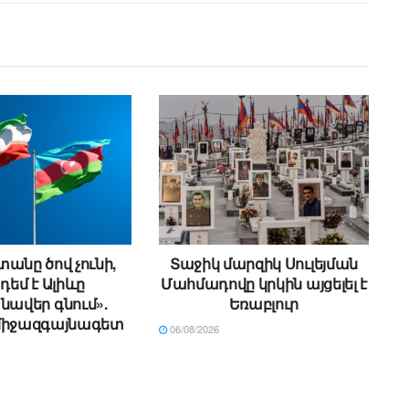
անը ծով չունի,
Տաջիկ մարզիկ Սուլեյման
 դեմ է Ալիևը
Մահմադովը կրկին այցելել է
ավեր գնում».
Եռաբլուր
միջազգայնագետ
06/08/2026