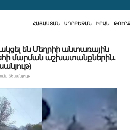
ՀԱՅԱՍՏԱՆ
ԱԴՐԲԵՋԱՆ
ԻՐԱՆ
ԹՈՒՐ
ակցել են Մեղրիի անտառային
եհի մարման աշխատանքներին.
սանյութ)
ուն
,
Տեսանյութ