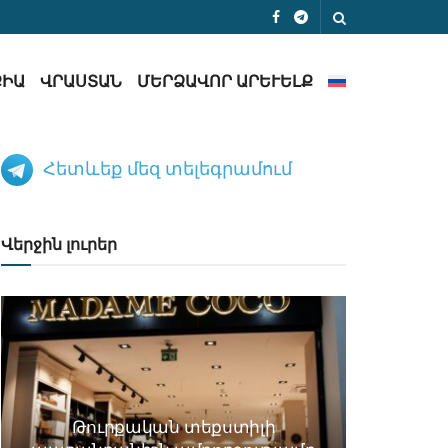
ՔԻԱ
ՎՐԱՍՏԱՆ
ՄԵՐՁԱՎՈՐ ԱՐԵՒԵԼՔ
Հետևեք մեզ տելեգրամում
Վերջին լուրեր
Թուրքական տեքստիլի