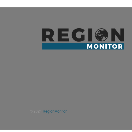
© 2024
RegionMonitor