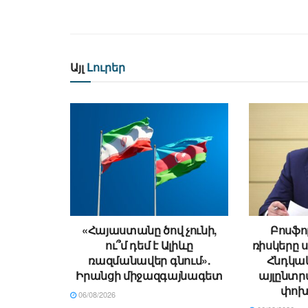
Այլ
Լուրեր
«Հայաստանը ծով չունի,
Բոսֆո
ու՞մ դեմ է Ալիևը
ռիսկերը 
ռազմանավեր գնում».
Հնդկա
Իրանցի միջազգայնագետ
այլընտր
փոխ
06/08/2026