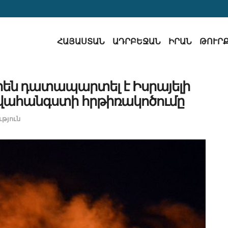
ՀԱՅԱՍՏԱՆ
ԱԴՐԲԵՋԱՆ
ԻՐԱՆ
ԹՈՒՐ
են դատապարտել է Իսրայելի
վահանգստի հրթիռակոծումը
թյուն