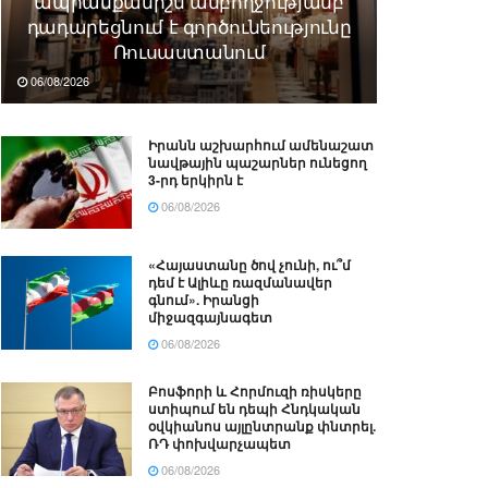
ապրանքանիշն ամբողջությամբ
դադարեցնում է գործունեությունը
Ռուսաստանում
06/08/2026
Իրանն աշխարհում ամենաշատ
նավթային պաշարներ ունեցող
3-րդ երկիրն է
06/08/2026
«Հայաստանը ծով չունի, ու՞մ
դեմ է Ալիևը ռազմանավեր
գնում». Իրանցի
միջազգայնագետ
06/08/2026
Բոսֆորի և Հորմուզի ռիսկերը
ստիպում են դեպի Հնդկական
օվկիանոս այլընտրանք փնտրել.
ՌԴ փոխվարչապետ
06/08/2026