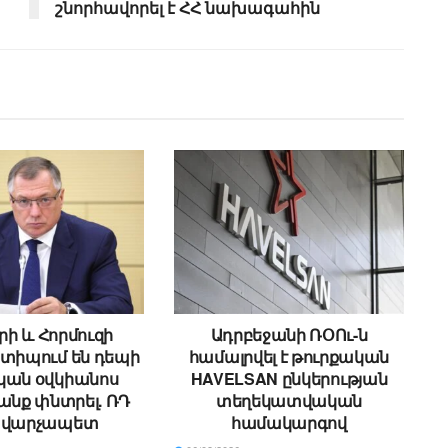
շնորհավորել է ՀՀ նախագահին
րի և Հորմուզի
Ադրբեջանի ՌՕՈւ-ն
ստիպում են դեպի
համալրվել է թուրքական
կան օվկիանոս
HAVELSAN ընկերության
անք փնտրել. ՌԴ
տեղեկատվական
վարչապետ
համակարգով