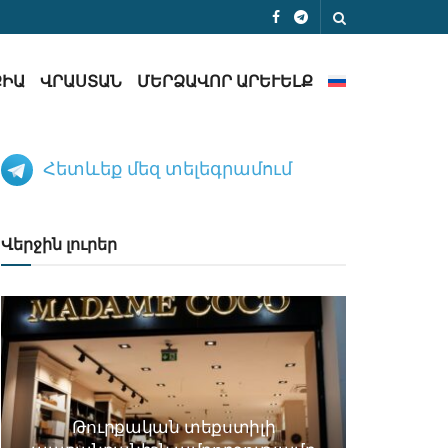
ՔԻԱ
ՎՐԱՍՏԱՆ
ՄԵՐՁԱՎՈՐ ԱՐԵՒԵԼՔ
Հետևեք մեզ տելեգրամում
Վերջին լուրեր
Թուրքական տեքստիլի