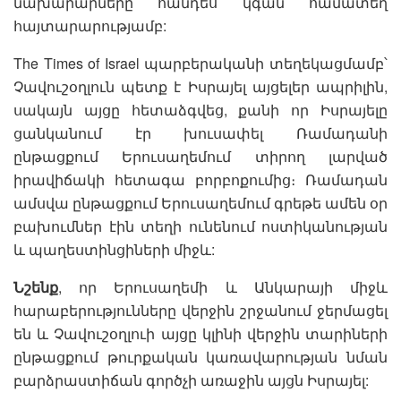
նախարարները հանդես կգան համատեղ
հայտարարությամբ:
The Times of Israel պարբերականի տեղեկացմամբ՝
Չավուշօղլուն պետք է Իսրայել այցելեր ապրիլին,
սակայն այցը հետաձգվեց, քանի որ Իսրայելը
ցանկանում էր խուսափել Ռամադանի
ընթացքում Երուսաղեմում տիրող լարված
իրավիճակի հետագա բորբոքումից։ Ռամադան
ամսվա ընթացքում Երուսաղեմում գրեթե ամեն օր
բախումներ էին տեղի ունենում ոստիկանության
և պաղեստինցիների միջև:
Նշենք
, որ Երուսաղեմի և Անկարայի միջև
հարաբերությունները վերջին շրջանում ջերմացել
են և Չավուշօղլուի այցը կլինի վերջին տարիների
ընթացքում թուրքական կառավարության նման
բարձրաստիճան գործչի առաջին այցն Իսրայել: