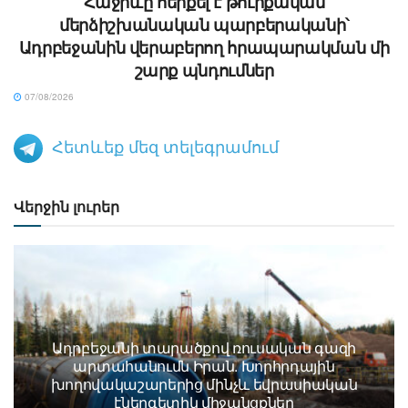
Հաջիևը հերքել է թուրքական
մերձիշխանական պարբերականի՝
Ադրբեջանին վերաբերող հրապարակման մի
շարք պնդումներ
07/08/2026
Հետևեք մեզ տելեգրամում
Վերջին լուրեր
Ադրբեջանի տարածքով ռուսական գազի
արտահանումն Իրան. Խորհրդային
խողովակաշարերից մինչև եվրասիական
էներգետիկ միջանցքներ