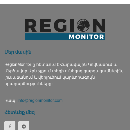
Մեր մասին
RegionMonitor-ը հետևում է Հարավային Կովկասում և
Մերձավոր Արևելքում տեղի ունեցող զարգացումներին,
լուսաբանում և վերլուծում կարևորագույն
իրադարձությունները։
Կապ:
info@regionmonitor.com
Հետևեք մեզ