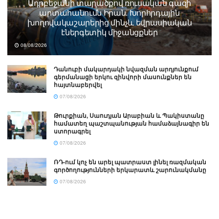
Ադրբեջանի տարածքով ռուսական գազի
արտահանումն Իրան. Խորհրդային
խողովակաշարերից մինչև եվրասիական
էներգետիկ միջանցքներ
08/08/2026
Դանուբի մակարդակի նվազման արդյունքում
գերմանացի երկու զինվորի մասունքներ են
հայտնաբերվել
07/08/2026
Թուրքիան, Սաուդյան Արաբիան և Պակիստանը
համատեղ պաշտպանության համաձայնագիր են
ստորագրել
07/08/2026
ՌԴ-ում կոչ են արել պատրաստ լինել ռազմական
գործողությունների երկարատև շարունակմանը
07/08/2026