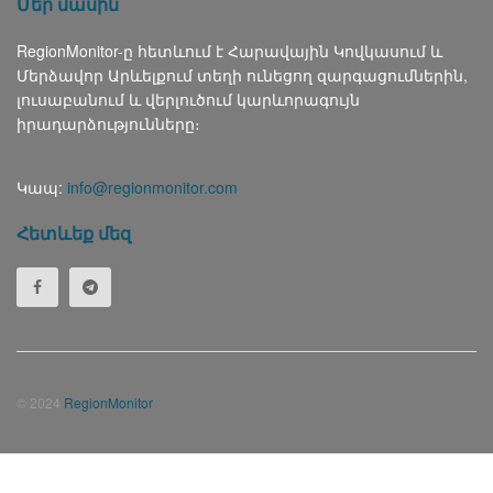
Մեր մասին
RegionMonitor-ը հետևում է Հարավային Կովկասում և
Մերձավոր Արևելքում տեղի ունեցող զարգացումներին,
լուսաբանում և վերլուծում կարևորագույն
իրադարձությունները։
Կապ:
info@regionmonitor.com
Հետևեք մեզ
© 2024
RegionMonitor
Русский
(
Russian
)