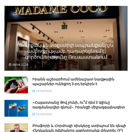
Թուրքական տեքստիլի ապրանքանիշն
ամբողջությամբ դադարեցնում է
գործունեությունը Ռուսաստանում
06/08/2026
Իրանն աշխարհում ամենաշատ նավթային
պաշարներ ունեցող 3-րդ երկիրն է
06/08/2026
«Հայաստանը ծով չունի, ու՞մ դեմ է Ալիևը
ռազմանավեր գնում». Իրանցի միջազգայնագետ
06/08/2026
Բոսֆորի և Հորմուզի ռիսկերը ստիպում են դեպի
Հնդկական օվկիանոս այլընտրանք փնտրել. ՌԴ