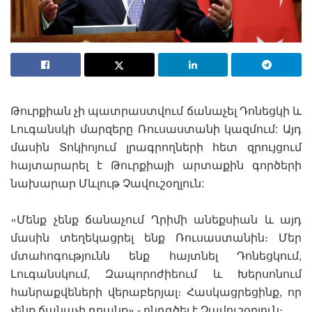
Թուրքիան չի պատրաստվում ճանաչել Դոնեցկի և
Լուգանսկի մարզերը Ռուսաստանի կազմում: Այդ
մասին Տոկիոյում լրագրողների հետ զրույցում
հայտարարել է Թուրքիայի արտաքին գործերի
նախարար Մևլութ Չավուշօղլուն:
«Մենք չենք ճանաչում Ղրիմի անեքսիան և այդ
մասին տեղեկացրել ենք Ռուսաստանին։ Մեր
մտահոգությունն ենք հայտնել Դոնեցկում,
Լուգանսկում, Զապորոժիեում և Խերսոնում
հանրաքվեների վերաբերյալ։ Հասկացրեցինք, որ
չենք ճանաչի դրանք»,- ընդգծել է Չավուշօղլուն։