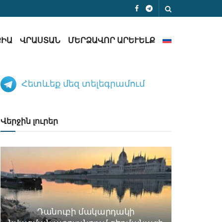
ՔԻԱ
ՎՐԱՍՏԱՆ
ՄԵՐՁԱՎՈՐ ԱՐԵՒԵԼՔ
Հետևեք մեզ տելեգրամում
Վերջին լուրեր
Դանուբի մակարդակի