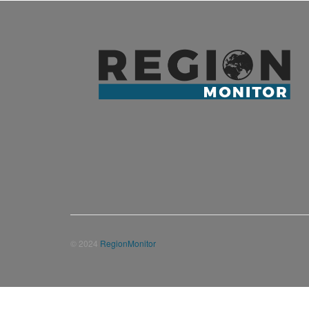
© 2024
RegionMonitor