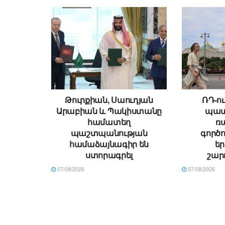
Թուրքիան, Սաուդյան
ՌԴ-ու
Արաբիան և Պակիստանը
պատ
համատեղ
ռ
պաշտպանության
գործո
համաձայնագիր են
ե
ստորագրել
շար
07/08/2026
07/08/2026