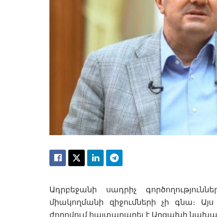
Ադրբեջանի սադրիչ գործողություն
միակողմանի զիջումների չի գնա։ Այ
ժողովում հայտարարել է Արցախի նախա