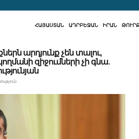
ՀԱՅԱՍՏԱՆ
ԱԴՐԲԵՋԱՆ
ԻՐԱՆ
ԹՈՒՐ
երն արդյունք չեն տալու,
մանի զիջումների չի գնա․
ւթյունյան
ւթյուն