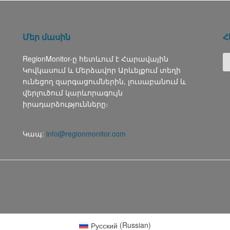
Մեր մասին
Հ
RegionMonitor-ը հետևում է Հարավային
Կովկասում և Մերձավոր Արևելքում տեղի
ունեցող զարգացումներին, լուսաբանում և
վերլուծում կարևորագույն
իրադարձությունները։
Կապ:
info@regionmonitor.com
Русский
(
Russian
)