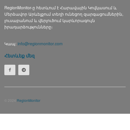
RegionMonitor-ը հետևում է Հարավային Կովկասում և
Մերձավոր Արևելքում տեղի ունեցող զարգացումներին,
լուսաբանում և վերլուծում կարևորագույն
իրադարձությունները։
Կապ:
info@regionmonitor.com
Հետևեք մեզ
© 2024
RegionMonitor
Русский
(
Russian
)