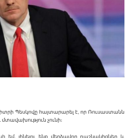
տրի Պեսկովը հայտարարել է, որ Ռուսաստանն
 մտավախություն չունի։
տահ եմ, լինելու ենք մերձավոր դաշնակիցներ և