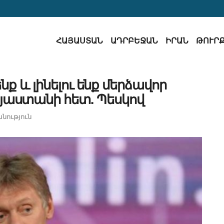
ՀԱՅԱՍՏԱՆ
ԱԴՐԲԵՋԱՆ
ԻՐԱՆ
ԹՈՒՐ
ենք և լինելու ենք մերձավոր
յաստանի հետ. Պեսկով
ություն