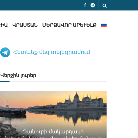
ՔԻԱ
ՎՐԱՍՏԱՆ
ՄԵՐՁԱՎՈՐ ԱՐԵՒԵԼՔ
Հետևեք մեզ տելեգրամում
Վերջին լուրեր
Դանուբի մակարդակի