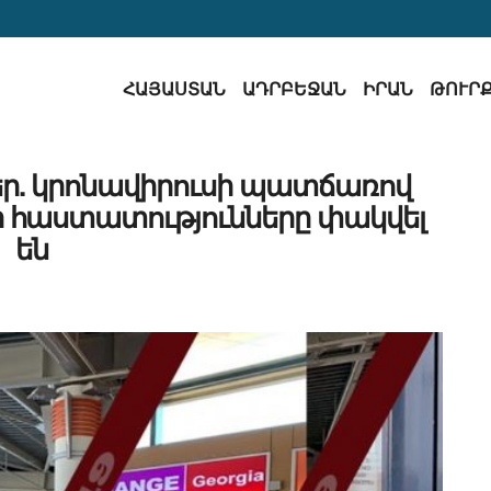
ՀԱՅԱՍՏԱՆ
ԱԴՐԲԵՋԱՆ
ԻՐԱՆ
ԹՈՒՐ
ր. կրոնավիրուսի պատճառով
ր հաստատությունները փակվել
են