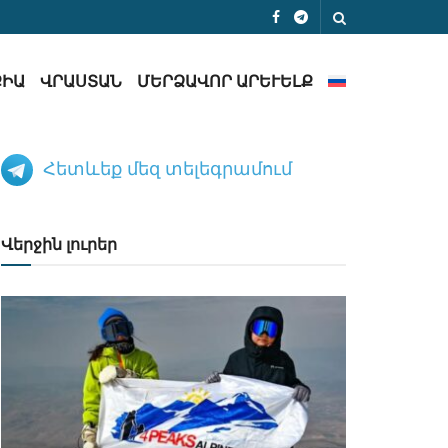
ՔԻԱ
ՎՐԱՍՏԱՆ
ՄԵՐՁԱՎՈՐ ԱՐԵՒԵԼՔ
Հետևեք մեզ տելեգրամում
Վերջին լուրեր