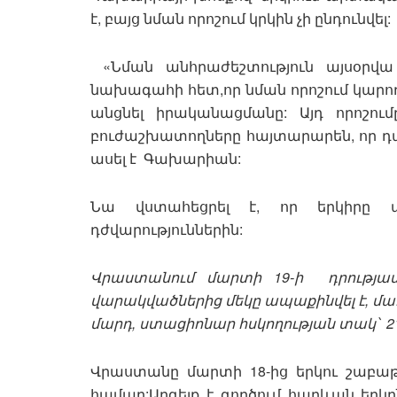
է, բայց նման որոշում կրկին չի ընդունվել:
«Նման անհրաժեշտություն այսօրվա 
նախագահի հետ,որ նման որոշում կարող 
անցնել իրականացմանը: Այդ որոշումը
բուժաշխատողները հայտարարեն, որ դ
ասել է Գախարիան:
Նա վստահեցրել է, որ երկիրը 
դժվարություններին:
Վրաստանում
մարտի
19-
ի
դրությա
վարակվածներից
մեկը
ապաքինվել
է
,
մա
մարդ
,
ստացիոնար
հսկողության
տակ՝
21
Վրաստանը մարտի 18-ից երկու շաբա
համար:Արգելք է գործում հարևան երկ