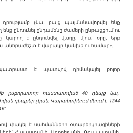
դրությամբ չկա, բայց պայմանավորվել ենք
ենք ընդունել ընդամենը ժամերի ընթացքում ու
 կարող է ընդունվել վաղը, մյուս օրը, երբ
ա անհրաժեշտ է վարակը կանխելու համար», —
պատրաստ է պատվով դիմակայել բոլոր
մբ
լաբորատոր
հաստատված
40
դեպք
կա
,
հվան
դեպքեր
չկան
:
Կարանտինում
մնում
է
1344
6:
թով փակել է սահմանները օտարերկրացիների
րների՝ Հայաստանի, Ադրբեջանի, Ռուսաստանի,