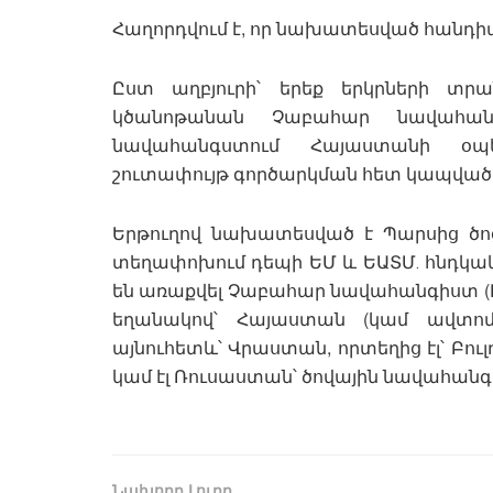
Հաղորդվում է, որ նախատեսված հանդիպո
Ըստ աղբյուրի՝ երեք երկրների տրա
կծանոթանան Չաբահար նավահանգս
նավահանգստում Հայաստանի օպերա
շուտափույթ գործարկման հետ կապված
Երթուղով նախատեսված է Պարսից ծո
տեղափոխում դեպի ԵՄ և ԵԱՏՄ․ հնդկա
են առաքվել Չաբահար նավահանգիստ (Ի
եղանակով՝ Հայաստան (կամ ավտոմո
այնուհետև՝ Վրաստան, որտեղից էլ՝ Բ
կամ էլ Ռուսաստան՝ ծովային նավահան
Նախորդ Լուրը