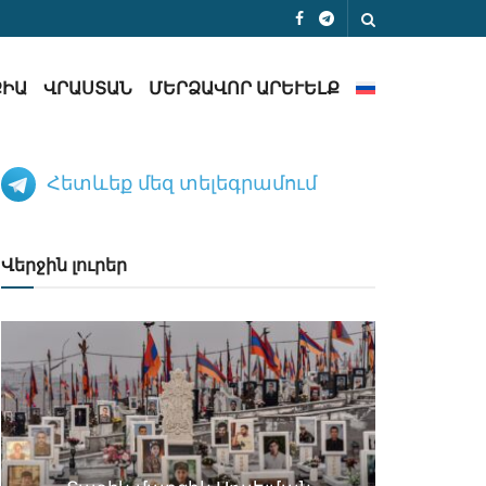
ՔԻԱ
ՎՐԱՍՏԱՆ
ՄԵՐՁԱՎՈՐ ԱՐԵՒԵԼՔ
Հետևեք մեզ տելեգրամում
Վերջին լուրեր