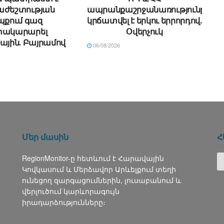
աժեշտության
ապրանքաշրջանառությունը
պքում գազ
կրճատվել է երկու երրորդով.
ակարարել
Օվերչուկ
ային․ Բայրամով
06/08/2026
Մեր մասին
Հ
RegionMonitor-ը հետևում է Հարավային
Կովկասում և Մերձավոր Արևելքում տեղի
ունեցող զարգացումներին, լուսաբանում և
վերլուծում կարևորագույն
իրադարձությունները։