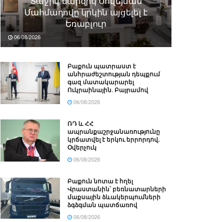
Տաջիկ մարզիկ Սուլեյման
Մահմադովը կրկին այցելել է
Եռաբլուր
06/08/2026
Բաքուն պատրաստ է
անհրաժեշտության դեպքում
գազ մատակարարել
Ուկրաինային․ Բայրամով
06/08/2026
ՌԴ և ՀՀ
ապրանքաշրջանառությունը
կրճատվել է երկու երրորդով.
Օվերչուկ
06/08/2026
Բաքուն նոտա է հղել
Վրաստանին՝ բեռնատարների
մաքսային ձևակերպումների
ձգձգման պատճառով
06/08/2026