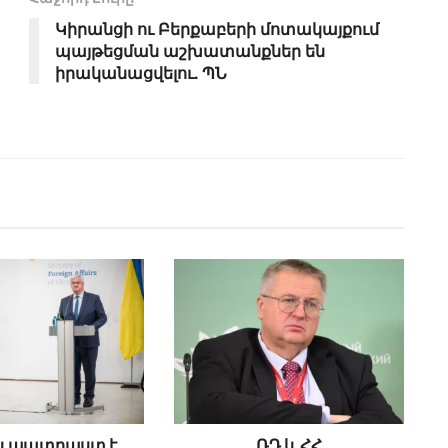
Կիրանցի ու Բերքաբերի մոտակայքում
պայթեցման աշխատանքներ են
իրականացվելու. ՊՆ
ն պատրաստ է
ՌԴ և ՀՀ