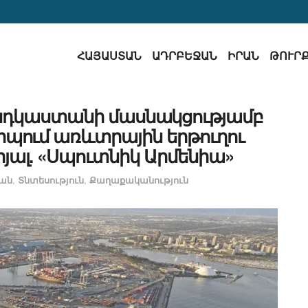
ՀԱՅԱՍՏԱՆ
ԱԴՐԲԵՋԱՆ
ԻՐԱՆ
ԹՈՒՐ
նդկաստանի մասնակցությամբ
պում առևտրային երթուղու
յալ. «Սպուտնիկ Արմենիա»
ան
,
Տնտեսություն
,
Քաղաքականություն