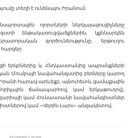
ւմը տեղի է ունենալու Իրանում։
նսպորտային ոլորտների ներկայացուցիչները
տի ենթակառուցվածքներին, կքննարկեն
տորական գործունեությունը, երթուղու
 հարցեր:
ցի երկրներից և Հնդկաստանից ապրանքների
կան Մումբայի նավահանգստից բեռները կարող
րանի հարավ-արևելք), այնուհետև ցամաքային
բիլային ճանապարհով, կամ երկաթուղով),
ուլղարիայի կամ Հունաստանի նավահանգիստներ
գիստներով կամ «Վերին Լարս» անցակետով։
Հաջորդ Lուրը