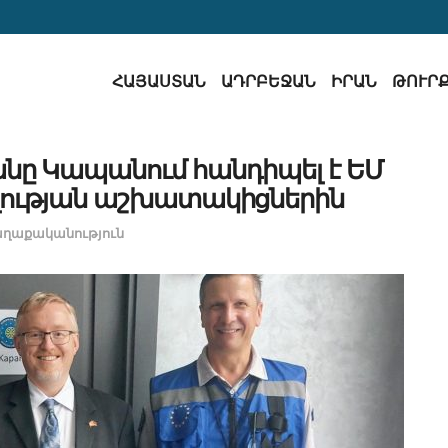
ՀԱՅԱՍՏԱՆ
ԱԴՐԲԵՋԱՆ
ԻՐԱՆ
ԹՈՒՐ
նը Կապանում հանդիպել է ԵՄ
ության աշխատակիցներին
ղաքականություն