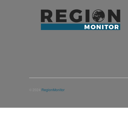
© 2024
RegionMonitor