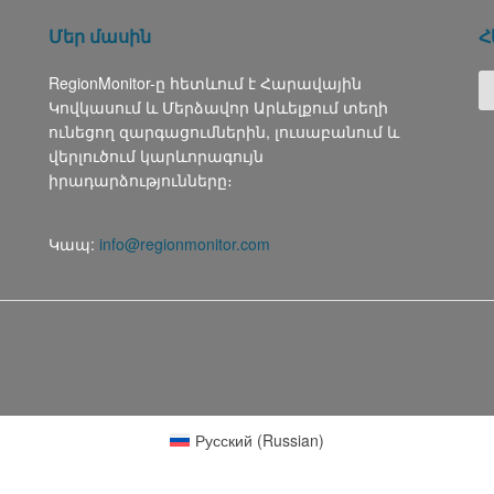
Մեր մասին
Հ
RegionMonitor-ը հետևում է Հարավային
Կովկասում և Մերձավոր Արևելքում տեղի
ունեցող զարգացումներին, լուսաբանում և
վերլուծում կարևորագույն
իրադարձությունները։
Կապ:
info@regionmonitor.com
Русский
(
Russian
)