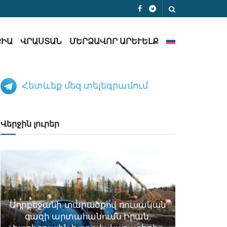
ՔԻԱ
ՎՐԱՍՏԱՆ
ՄԵՐՁԱՎՈՐ ԱՐԵՒԵԼՔ
Հետևեք մեզ տելեգրամում
Վերջին լուրեր
Ադրբեջանի տարածքով ռուսական
գազի արտահանումն Իրան.