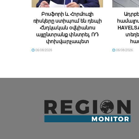
Բոսֆորի և Հորմուզի
Ադրբե
ռիսկերը ստիպում են դեպի
համալրվ
Հնդկական օվկիանոս
HAVELSA
այլընտրանք փնտրել. ՌԴ
տեղ
փոխվարչապետ
հա
06/08/2026
06/08/2026