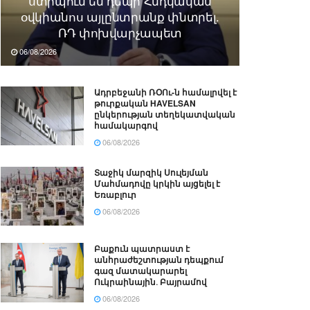
ստիպում են դեպի Հնդկական
օվկիանոս այլընտրանք փնտրել.
ՌԴ փոխվարչապետ
06/08/2026
Ադրբեջանի ՌՕՈւ-ն համալրվել է
թուրքական HAVELSAN
ընկերության տեղեկատվական
համակարգով
06/08/2026
Տաջիկ մարզիկ Սուլեյման
Մահմադովը կրկին այցելել է
Եռաբլուր
06/08/2026
Բաքուն պատրաստ է
անհրաժեշտության դեպքում
գազ մատակարարել
Ուկրաինային․ Բայրամով
06/08/2026