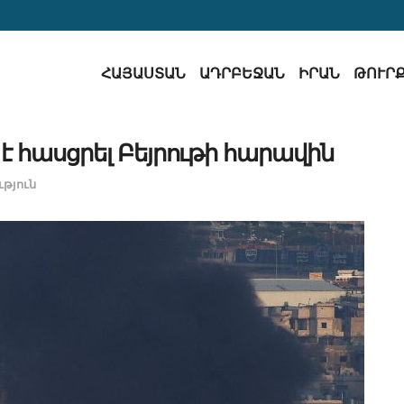
ՀԱՅԱՍՏԱՆ
ԱԴՐԲԵՋԱՆ
ԻՐԱՆ
ԹՈՒՐ
 է հասցրել Բեյրութի հարավին
թյուն