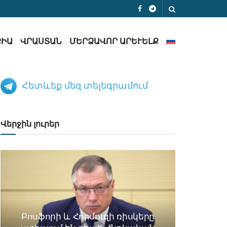
ՔԻԱ
ՎՐԱՍՏԱՆ
ՄԵՐՁԱՎՈՐ ԱՐԵՒԵԼՔ
Հետևեք մեզ տելեգրամում
Վերջին լուրեր
Բոսֆորի և Հորմուզի ռիսկերը