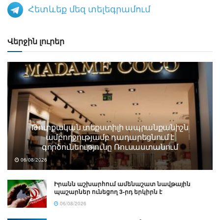
Հետևեք մեզ տելեգրամում
Վերջին լուրեր
Թուրքական տեքստիլի ապրանքանիշն
ամբողջությամբ դադարեցնում է
գործունեությունը Ռուսաստանում
06/08/2026
Իրանն աշխարհում ամենաշատ նավթային
պաշարներ ունեցող 3-րդ երկիրն է
06/08/2026