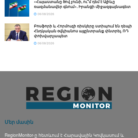
«Հայաստանը ծով չունի, ու՞մ դեմ է Ալիևը
ռազմանավեր գնում». Իրանցի միջազգայնագետ
06/08/2026
Բոսֆորի և Հորմուզի ռիսկերը ստիպում են դեպի
Հնդկական օվկիանոս այլընտրանք փնտրել. ՌԴ
փոխվարչապետ
06/08/2026
Մեր մասին
RegionMonitor-ը հետևում է Հարավային Կովկասում և