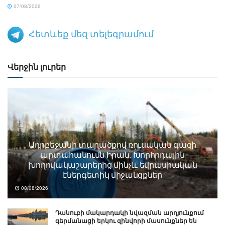
07/08/2026
Հետևեք մեզ տելեգրամում
Վերջին լուրեր
Ադրբեջանի տարածքով ռուսական գազի
արտահանումն Իրան. Խորհրդային
խողովակաշարերից մինչև եվրասիական
էներգետիկ միջանցքներ
08/08/2026
Դանուբի մակարդակի նվազման արդյունքում
գերմանացի երկու զինվորի մասունքներ են