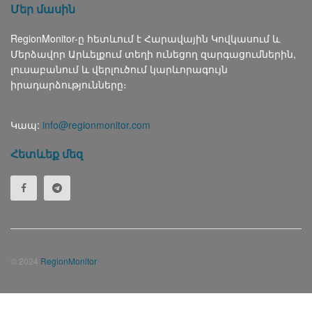
Մեր մասին
RegionMonitor-ը հետևում է Հարավային Կովկասում և
Մերձավոր Արևելքում տեղի ունեցող զարգացումներին,
լուսաբանում և վերլուծում կարևորագույն
իրադարձությունները։
Կապ:
info@regionmonitor.com
Հետևեք մեզ
© 2024
RegionMonitor
Русский
(
Russian
)