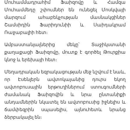
Մուհամմադրահիմ Ֆաիզովը և Համզա
Մուհամմեդը շփումներ են ունեցել Մոսկվայի
մարզում ահաբեկչության մասնակցիներ
Շամսիդին Ֆարիդունիի և Սաիդակրամ
Ռաջաբալիի հետ։
Ամբաստանյալներից մեկը՝ Տաջիկստանի
քաղաքացի Ֆաիզովը, մուտք է գործել Թուրքիա
կնոջ և երեխայի հետ։
Մեղադրական եզրակացության մեջ նշվում է նաև,
որ Էսենլերն ավտոկայանից դուրս եկող
ավտոբուսային երթուղիներում ստուգումների
ժամանակ Ֆաիզովին և նրա ընտանիքի
անդամներին նկատել են ավտոբուսից իջնելիս և
ճամփեզրին սպասելիս, այնուհետև նրանց
ձերբակալել են։