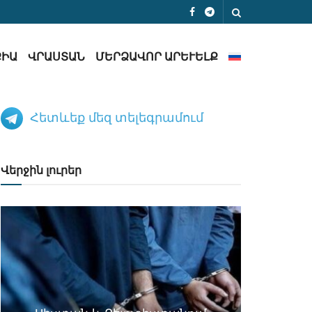
ՔԻԱ
ՎՐԱՍՏԱՆ
ՄԵՐՁԱՎՈՐ ԱՐԵՒԵԼՔ
Հետևեք մեզ տելեգրամում
Վերջին լուրեր