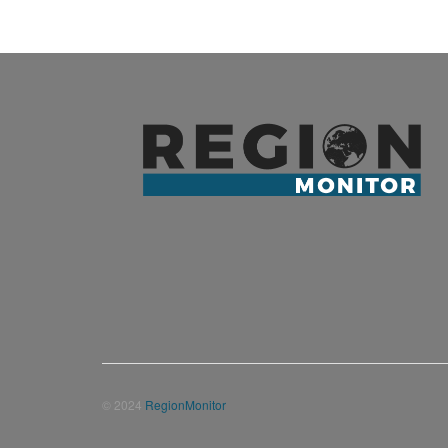
© 2024
RegionMonitor