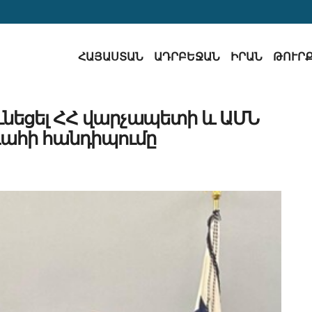
ՀԱՅԱՍՏԱՆ
ԱԴՐԲԵՋԱՆ
ԻՐԱՆ
ԹՈՒՐ
ւնեցել ՀՀ վարչապետի և ԱՄՆ
հի հանդիպումը