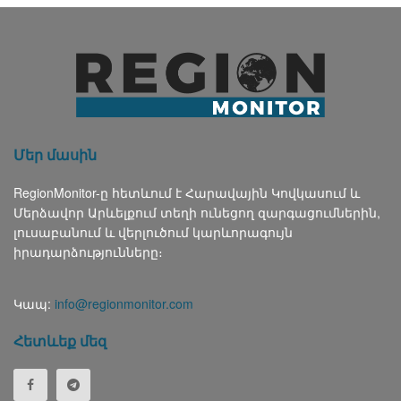
Մեր մասին
RegionMonitor-ը հետևում է Հարավային Կովկասում և
Մերձավոր Արևելքում տեղի ունեցող զարգացումներին,
լուսաբանում և վերլուծում կարևորագույն
իրադարձությունները։
Կապ:
info@regionmonitor.com
Հետևեք մեզ