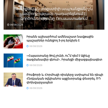
Թուրքական տեքստիլի ապրանքանիշն
ամբողջությամբ դադարեցնում է
գործունեությունը Ռուսաստանում
06/08/2026
Իրանն աշխարհում ամենաշատ նավթային
պաշարներ ունեցող 3-րդ երկիրն է
06/08/2026
«Հայաստանը ծով չունի, ու՞մ դեմ է Ալիևը
ռազմանավեր գնում». Իրանցի միջազգայնագետ
06/08/2026
Բոսֆորի և Հորմուզի ռիսկերը ստիպում են դեպի
Հնդկական օվկիանոս այլընտրանք փնտրել. ՌԴ
փոխվարչապետ
06/08/2026