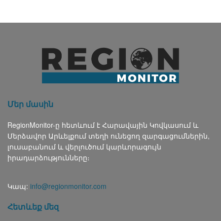
Մեր մասին
RegionMonitor-ը հետևում է Հարավային Կովկասում և
Մերձավոր Արևելքում տեղի ունեցող զարգացումներին,
լուսաբանում և վերլուծում կարևորագույն
իրադարձությունները։
Կապ:
info@regionmonitor.com
Հետևեք մեզ