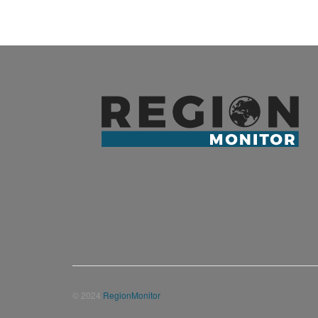
© 2024
RegionMonitor