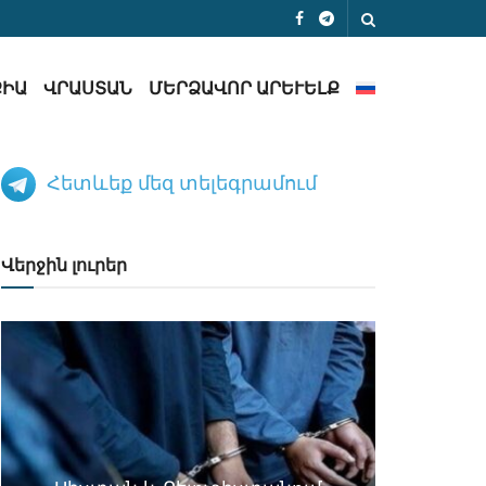
ՔԻԱ
ՎՐԱՍՏԱՆ
ՄԵՐՁԱՎՈՐ ԱՐԵՒԵԼՔ
Հետևեք մեզ տելեգրամում
Վերջին լուրեր