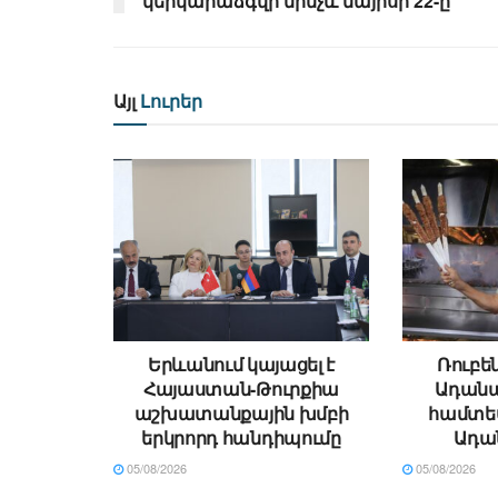
կերկարաձգվի մինչև մայիսի 22-ը
Այլ
Լուրեր
Երևանում կայացել է
Ռուբե
Հայաստան-Թուրքիա
Ադանա
աշխատանքային խմբի
համտես
երկրորդ հանդիպումը
Ադա
05/08/2026
05/08/2026