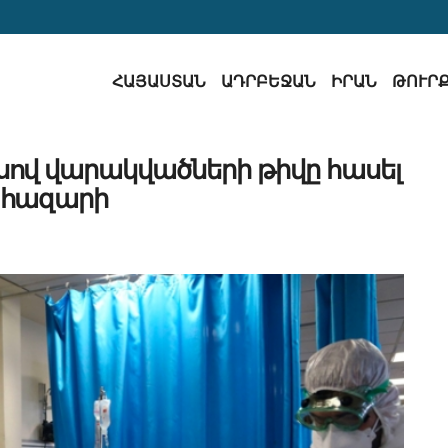
ՀԱՅԱՍՏԱՆ
ԱԴՐԲԵՋԱՆ
ԻՐԱՆ
ԹՈՒՐ
սով վարակվածների թիվը հասել
5 հազարի