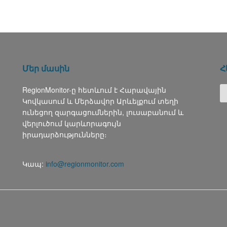
Մեր մասին
Հ
RegionMonitor-ը հետևում է Հարավային
Կովկասում և Մերձավոր Արևելքում տեղի
ունեցող զարգացումներին, լուսաբանում և
վերլուծում կարևորագույն
իրադարձությունները։
Կապ:
info@regionmonitor.com