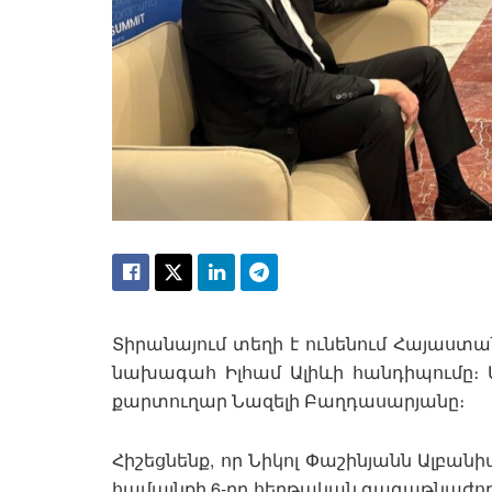
Տիրանայում տեղի է ունենում Հայաստ
նախագահ Իլհամ Ալիևի հանդիպումը։ Ա
քարտուղար Նազելի Բաղդասարյանը։
Հիշեցնենք, որ Նիկոլ Փաշինյանն Ալբա
համայնքի 6-րդ հերթական գագաթնաժող