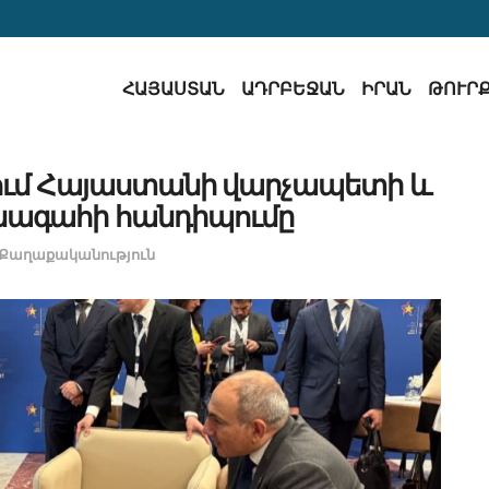
ՀԱՅԱՍՏԱՆ
ԱԴՐԲԵՋԱՆ
ԻՐԱՆ
ԹՈՒՐ
նում Հայաստանի վարչապետի և
խագահի հանդիպումը
Քաղաքականություն