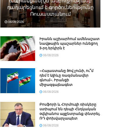
ապրանքանիշն ամբողջությամբ
դադարեցնում է գործունեությունը
Ռուսաստանում
06/08/2026
Իրանն աշխարհում ամենաշատ
նավթային պաշարներ ունեցող
3-րդ երկիրն է
06/08/2026
«Հայաստանը ծով չունի, ու՞մ
դեմ է Ալիևը ռազմանավեր
գնում». Իրանցի
միջազգայնագետ
06/08/2026
Բոսֆորի և Հորմուզի ռիսկերը
ստիպում են դեպի Հնդկական
օվկիանոս այլընտրանք փնտրել.
ՌԴ փոխվարչապետ
06/08/2026