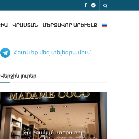
ՔԻԱ
ՎՐԱՍՏԱՆ
ՄԵՐՁԱՎՈՐ ԱՐԵՒԵԼՔ
Հետևեք մեզ տելեգրամում
Վերջին լուրեր
Թուրքական տեքստիլի