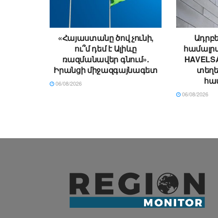
«Հայաստանը ծով չունի,
Ադրբե
ու՞մ դեմ է Ալիևը
համալրվ
ռազմանավեր գնում».
HAVELSA
Իրանցի միջազգայնագետ
տեղ
հա
06/08/2026
06/08/2026