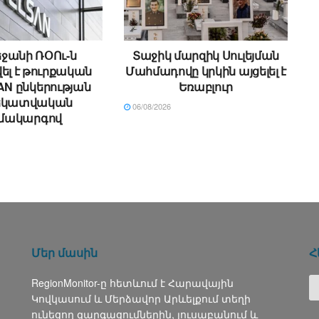
ջանի ՌՕՈւ-ն
Տաջիկ մարզիկ Սուլեյման
ել է թուրքական
Մահմադովը կրկին այցելել է
N ընկերության
Եռաբլուր
եկատվական
06/08/2026
մակարգով
Մեր մասին
Հ
RegionMonitor-ը հետևում է Հարավային
Կովկասում և Մերձավոր Արևելքում տեղի
ունեցող զարգացումներին, լուսաբանում և