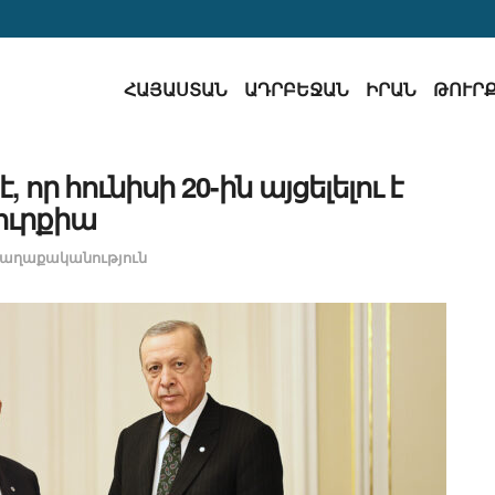
ՀԱՅԱՍՏԱՆ
ԱԴՐԲԵՋԱՆ
ԻՐԱՆ
ԹՈՒՐ
որ հունիսի 20-ին այցելելու է
ուրքիա
աղաքականություն