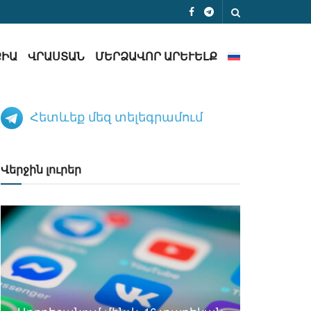
ՔԻԱ
ՎՐԱՍՏԱՆ
ՄԵՐՁԱՎՈՐ ԱՐԵՒԵԼՔ
Հետևեք մեզ տելեգրամում
Վերջին լուրեր