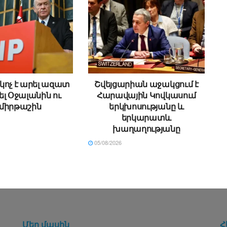
 կոչ է արել ազատ
Շվեյցարիան աջակցում է
լ Օջալանին ու
Հարավային Կովկասում
միրթաշին
երկխոսությանը և
երկարատև
խաղաղությանը
05/08/2026
Մեր մասին
Հ