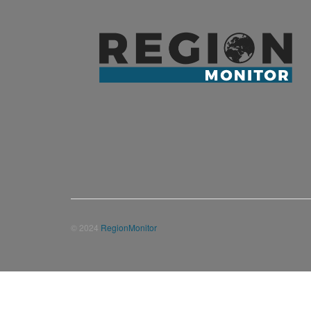
© 2024
RegionMonitor