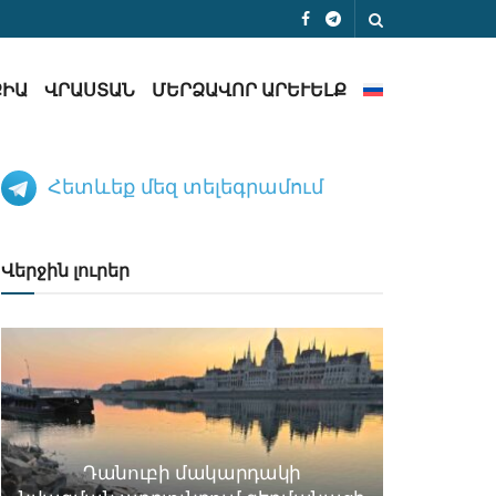
ՔԻԱ
ՎՐԱՍՏԱՆ
ՄԵՐՁԱՎՈՐ ԱՐԵՒԵԼՔ
Հետևեք մեզ տելեգրամում
Վերջին լուրեր
Դանուբի մակարդակի