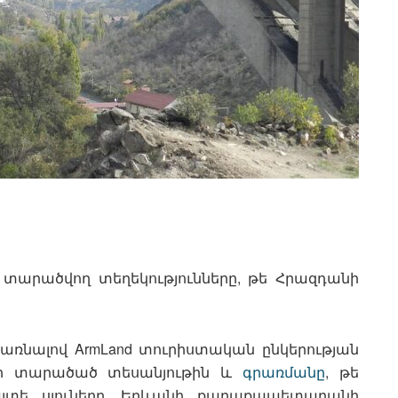
տարածվող տեղեկությունները, թե Հրազդանի
ադառնալով ArmLand տուրիստական ընկերության
անի տարածած տեսանյութին և
գրառմանը
, թե
ալտե սյուները, Երևանի քաղաքապետարանի