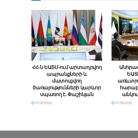
ՀՀ-ն ԵԱՏՄ-ում արտադրվող
Անհրաժ
ապրանքների և
ԵԱՏ
մատուցվող
առևտր
ծառայությունների կարևոր
հարաբե
սպառող է. Փաշինյան
անկու
07/08/2026
07/08/2026