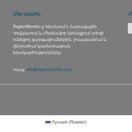
Մեր մասին
Հ
RegionMonitor-ը հետևում է Հարավային
Կովկասում և Մերձավոր Արևելքում տեղի
ունեցող զարգացումներին, լուսաբանում և
վերլուծում կարևորագույն
իրադարձությունները։
Կապ:
info@regionmonitor.com
Русский
(
Russian
)