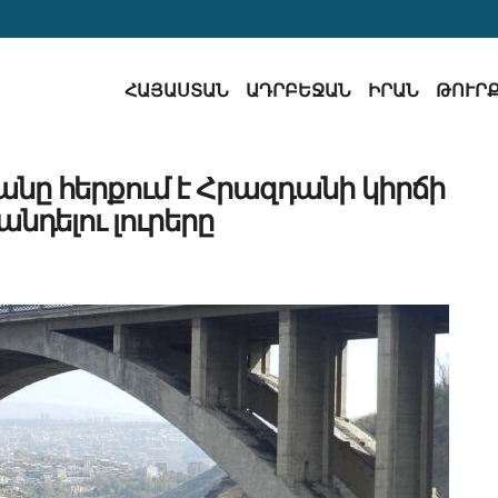
ՀԱՅԱՍՏԱՆ
ԱԴՐԲԵՋԱՆ
ԻՐԱՆ
ԹՈՒՐ
 հերքում է Հրազդանի կիրճի
անդելու լուրերը