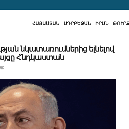
ՀԱՅԱՍՏԱՆ
ԱԴՐԲԵՋԱՆ
ԻՐԱՆ
ԹՈՒՐ
յան նկատառումներից ելնելով
 այցը Հնդկաստան
լք