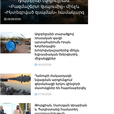
դոկտրինի էվոլյուցիան.
«Բազմաշերտ զսպումից» մինչև
«Ինտեգրված զսպման» համակարգ
09/08/2026
Ադրբեջանի տարածքով
ռուսական գազի
արտահանումն Իրան.
Խորհրդային
խողովակաշարերից մինչև
եվրասիական էներգետիկ
միջանցքներ
08/08/2026
Դանուբի մակարդակի
նվազման արդյունքում
գերմանացի երկու զինվորի
մասունքներ են հայտնաբերվել
07/08/2026
Թուրքիան, Սաուդյան Արաբիան
և Պակիստանը համատեղ
պաշտպանության