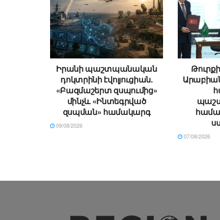
Իրանի պաշտպանական
Թուրքի
դոկտրինի էվոլյուցիան.
Արաբիա
«Բազմաշերտ զսպումից»
հ
մինչև «Ինտեգրված
պաշտ
զսպման» համակարգ
համա
ս
09/08/2026
07/08/2026