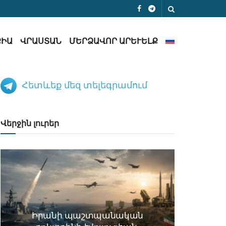
ՔԻԱ
ՎՐԱՍՏԱՆ
ՄԵՐՁԱՎՈՐ ԱՐԵՒԵԼՔ
Հետևեք մեզ տելեգրամում
Վերջին լուրեր
Իրանի պաշտպանական