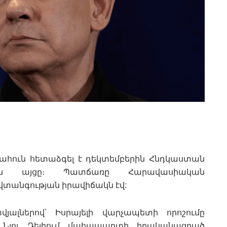
յահուն հետաձգել է դեկտեմբերին Հնդկաստան
ն այցը։ Պատճառը Հարավասիական
տանգության իրավիճակն էվ:
յալներով՝ Իսրայելի վարչապետի որոշումը
ն Նյու Դելիում մահապարտի իրականացրած