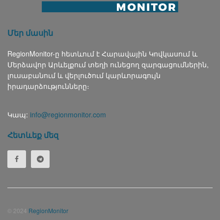
Մեր մասին
RegionMonitor-ը հետևում է Հարավային Կովկասում և
Մերձավոր Արևելքում տեղի ունեցող զարգացումներին,
լուսաբանում և վերլուծում կարևորագույն
իրադարձությունները։
Կապ:
info@regionmonitor.com
Հետևեք մեզ
© 2024
RegionMonitor