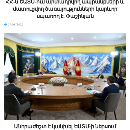
ՀՀ-ն ԵԱՏՄ-ում արտադրվող ապրանքների և
մատուցվող ծառայությունների կարևոր
սպառող է. Փաշինյան
07/08/2026
Անհրաժեշտ է կանխել ԵԱՏՄ-ի ներսում