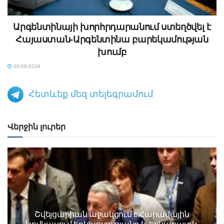
Արգենտինայի խորհրդարանում ստեղծվել է
Հայաստան-Արգենտինա բարեկամության
խումբ
05/08/2026
Հետևեք մեզ տելեգրամում
Վերջին լուրեր
Շվեյցարիան աջակցում է Հարավային
Կովկասում երկխոսությանը և երկարատև