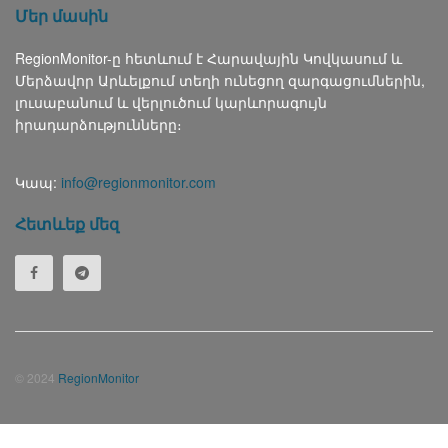
Մեր մասին
RegionMonitor-ը հետևում է Հարավային Կովկասում և
Մերձավոր Արևելքում տեղի ունեցող զարգացումներին,
լուսաբանում և վերլուծում կարևորագույն
իրադարձությունները։
Կապ:
info@regionmonitor.com
Հետևեք մեզ
© 2024
RegionMonitor
Русский
(
Russian
)