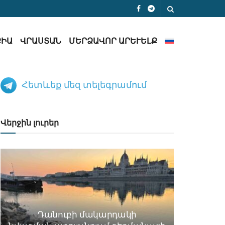
ՔԻԱ
ՎՐԱՍՏԱՆ
ՄԵՐՁԱՎՈՐ ԱՐԵՒԵԼՔ
Հետևեք մեզ տելեգրամում
Վերջին լուրեր
Դանուբի մակարդակի