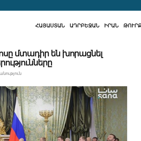
ՀԱՅԱՍՏԱՆ
ԱԴՐԲԵՋԱՆ
ԻՐԱՆ
ԹՈՒՐ
սը մտադիր են խորացնել
ությունները
նություն