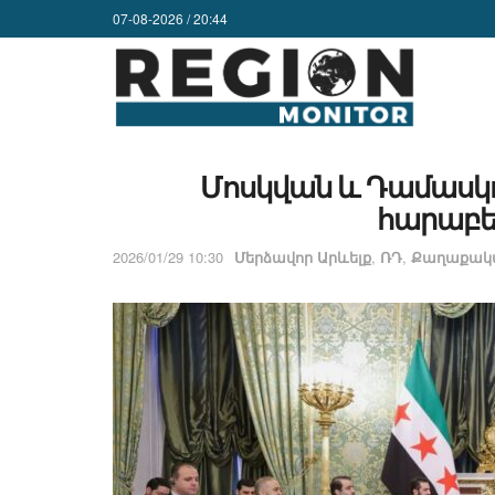
07-08-2026 / 20:44
Մոսկվան և Դամասկո
հարաբեր
2026/01/29 10:30
Մերձավոր Արևելք
,
ՌԴ
,
Քաղաքակա