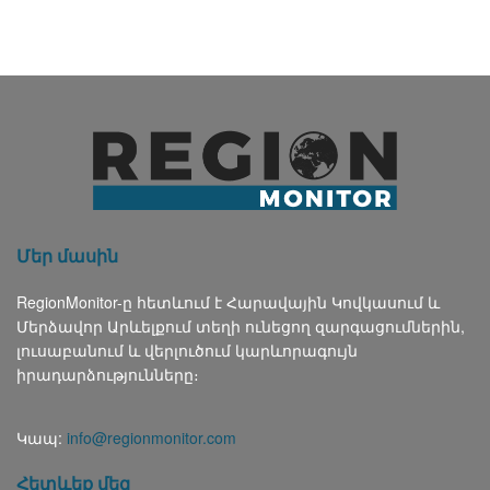
Մեր մասին
RegionMonitor-ը հետևում է Հարավային Կովկասում և
Մերձավոր Արևելքում տեղի ունեցող զարգացումներին,
լուսաբանում և վերլուծում կարևորագույն
իրադարձությունները։
Կապ:
info@regionmonitor.com
Հետևեք մեզ