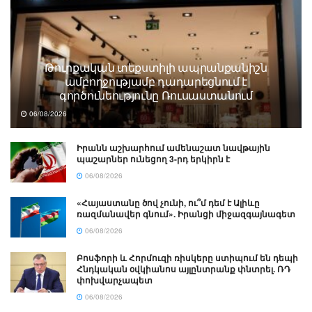
Թուրքական տեքստիլի ապրանքանիշն
ամբողջությամբ դադարեցնում է
գործունեությունը Ռուսաստանում
06/08/2026
Իրանն աշխարհում ամենաշատ նավթային
պաշարներ ունեցող 3-րդ երկիրն է
06/08/2026
«Հայաստանը ծով չունի, ու՞մ դեմ է Ալիևը
ռազմանավեր գնում». Իրանցի միջազգայնագետ
06/08/2026
Բոսֆորի և Հորմուզի ռիսկերը ստիպում են դեպի
Հնդկական օվկիանոս այլընտրանք փնտրել. ՌԴ
փոխվարչապետ
06/08/2026