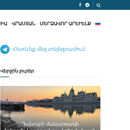
ՔԻԱ
ՎՐԱՍՏԱՆ
ՄԵՐՁԱՎՈՐ ԱՐԵՒԵԼՔ
Հետևեք մեզ տելեգրամում
Վերջին լուրեր
Դանուբի մակարդակի