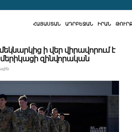
ՀԱՅԱՍՏԱՆ
ԱԴՐԲԵՋԱՆ
ԻՐԱՆ
ԹՈՒՐ
մեկնարկից ի վեր վիրավորում է
 ամերիկացի զինվորական
ային