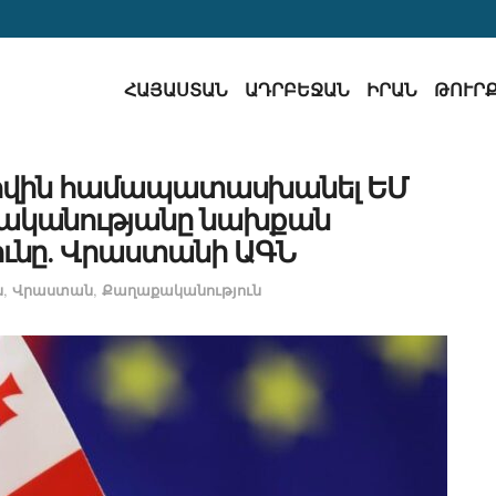
ՀԱՅԱՍՏԱՆ
ԱԴՐԲԵՋԱՆ
ԻՐԱՆ
ԹՈՒՐ
իովին համապատասխանել ԵՄ
ականությանը նախքան
ւնը․ Վրաստանի ԱԳՆ
ն
,
Վրաստան
,
Քաղաքականություն