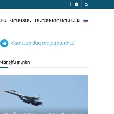
ՔԻԱ
ՎՐԱՍՏԱՆ
ՄԵՐՁԱՎՈՐ ԱՐԵՒԵԼՔ
Հետևեք մեզ տելեգրամում
Վերջին լուրեր