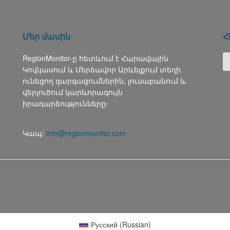
Մեր մասին
Հ
RegionMonitor-ը հետևում է Հարավային
Կովկասում և Մերձավոր Արևելքում տեղի
ունեցող զարգացումներին, լուսաբանում և
վերլուծում կարևորագույն
իրադարձությունները։
Կապ:
info@regionmonitor.com
Русский
(
Russian
)