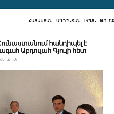
ՀԱՅԱՍՏԱՆ
ԱԴՐԲԵՋԱՆ
ԻՐԱՆ
ԹՈՒՐ
ունաստանում հանդիպել է
ագահ Աբդուլահ Գյուլի հետ
նություն