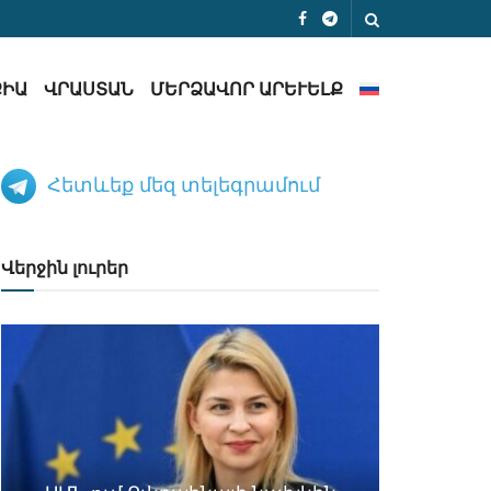
ՔԻԱ
ՎՐԱՍՏԱՆ
ՄԵՐՁԱՎՈՐ ԱՐԵՒԵԼՔ
Հետևեք մեզ տելեգրամում
Վերջին լուրեր