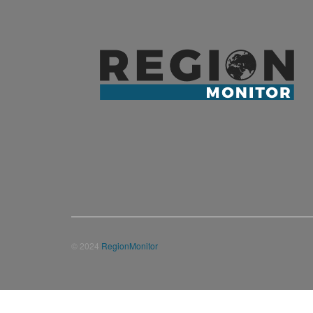
© 2024
RegionMonitor