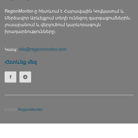
RegionMonitor-ը հետևում է Հարավային Կովկասում և
Մերձավոր Արևելքում տեղի ունեցող զարգացումներին,
լուսաբանում և վերլուծում կարևորագույն
իրադարձությունները։
Կապ:
info@regionmonitor.com
Հետևեք մեզ
© 2024
RegionMonitor
Русский
(
Russian
)