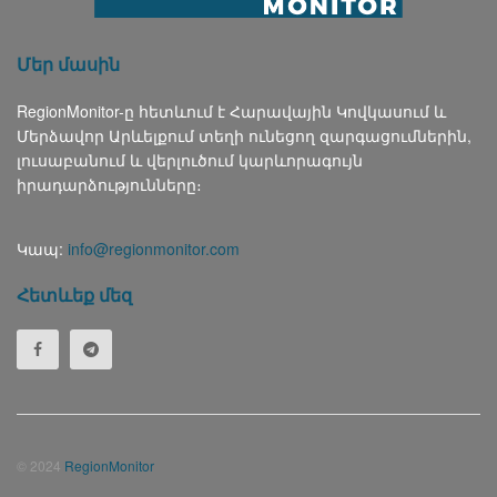
Մեր մասին
RegionMonitor-ը հետևում է Հարավային Կովկասում և
Մերձավոր Արևելքում տեղի ունեցող զարգացումներին,
լուսաբանում և վերլուծում կարևորագույն
իրադարձությունները։
Կապ:
info@regionmonitor.com
Հետևեք մեզ
© 2024
RegionMonitor