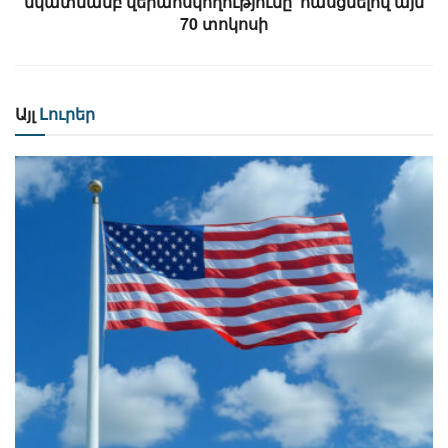
նկատմամբ վերահսկողությունը՝ հասցնելով այն
70 տոկոսի
Այլ
Լուրեր