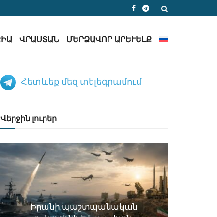
ՔԻԱ
ՎՐԱՍՏԱՆ
ՄԵՐՁԱՎՈՐ ԱՐԵՒԵԼՔ
Հետևեք մեզ տելեգրամում
Վերջին լուրեր
Իրանի պաշտպանական