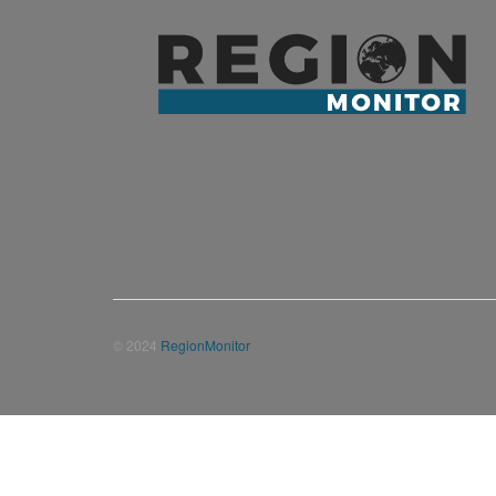
© 2024
RegionMonitor