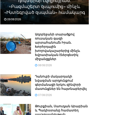
դոկտրինի էվոլյուցիան.
«Բազմաշերտ զսպումից» մինչև
«Ինտեգրված զսպման» համակարգ
09/08/2026
Ադրբեջանի տարածքով
ռուսական գազի
արտահանումն Իրան.
Խորհրդային
խողովակաշարերից մինչև
եվրասիական էներգետիկ
միջանցքներ
08/08/2026
Դանուբի մակարդակի
նվազման արդյունքում
գերմանացի երկու զինվորի
մասունքներ են հայտնաբերվել
07/08/2026
Թուրքիան, Սաուդյան Արաբիան
և Պակիստանը համատեղ
պաշտպանության