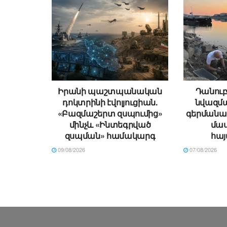
Իրանի պաշտպանական
Դանու
դոկտրինի էվոլյուցիան.
նվազմա
«Բազմաշերտ զսպումից»
գերմանաց
մինչև «Ինտեգրված
մաս
զսպման» համակարգ
հայ
09/08/2026
07/08/2026