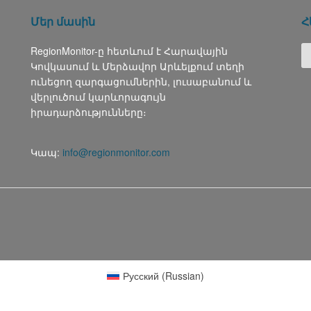
Մեր մասին
Հ
RegionMonitor-ը հետևում է Հարավային
Կովկասում և Մերձավոր Արևելքում տեղի
ունեցող զարգացումներին, լուսաբանում և
վերլուծում կարևորագույն
իրադարձությունները։
Կապ:
info@regionmonitor.com
Русский
(
Russian
)