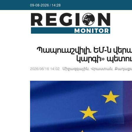
09-08-2026 / 14:28
Պապուաշվիլի. ԵՄ-ն վերա
կարգի» պետութ
2026/06/16 14:02
Միջազգային
,
Վրաստան
,
Քաղաքա