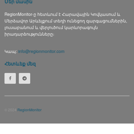
Մեր մասին
RegionMonitor-ը հետևում է Հարավային Կովկասում և
Մերձավոր Արևելքում տեղի ունեցող զարգացումներին,
լուսաբանում և վերլուծում կարևորագույն
իրադարձությունները։
Կապ:
info@regionmonitor.com
Հետևեք մեզ
© 2024
RegionMonitor
Русский
(
Russian
)