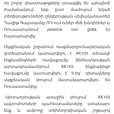
որ բոլոր փաստաթղթերը ստացվել են այնպիսի
ժամանակում, երբ ըստ մամուլում եղած
տեղեկությունների ընկերության սեփականատեր
Դավիթ Գալստյանը ՌԴ-ում ուներ մեծ խնդիրներ և
Ռուսաստանում persona non grata էր
հայտարարվել:
Սկզբնական շրջանում ռազմարդյունաբերական
գործարանում կատարվելու է АK103 տեսակի
ինքնաձիգների հավաքումը։ Ձեռնարկության
արտադրամասերում AK103 ինքնաձիգի
հավաքումը կատարվելու է 0-ից` դետալները
սկզբնական փուլում մատակարարվելու են
Ռուսաստանից։
«Արտադրության առաջին փուլում AK103
ավտոմոտների պահեստամասերը ստանալու
ենք և ամբողջ տեխնոլոգիական շղթայով