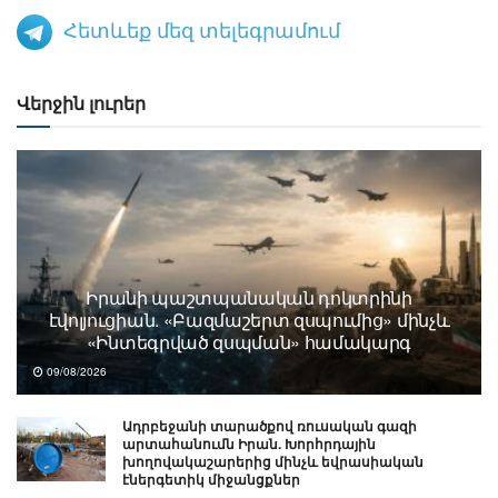
Հետևեք մեզ տելեգրամում
Վերջին լուրեր
Իրանի պաշտպանական դոկտրինի
էվոլյուցիան. «Բազմաշերտ զսպումից» մինչև
«Ինտեգրված զսպման» համակարգ
09/08/2026
Ադրբեջանի տարածքով ռուսական գազի
արտահանումն Իրան. Խորհրդային
խողովակաշարերից մինչև եվրասիական
էներգետիկ միջանցքներ