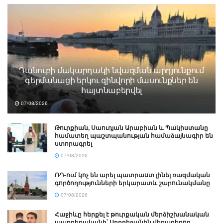
Դանուբի մակարդակի նվազման արդյունքում
գերմանացի երկու զինվորի մասունքներ են
հայտնաբերվել
07/08/2026
Թուրքիան, Սաուդյան Արաբիան և Պակիստանը
համատեղ պաշտպանության համաձայնագիր են
ստորագրել
07/08/2026
ՌԴ-ում կոչ են արել պատրաստ լինել ռազմական
գործողությունների երկարատև շարունակմանը
07/08/2026
Հաջիևը հերքել է թուրքական մերձիշխանական
պարբերականի՝ Ադրբեջանին վերաբերող