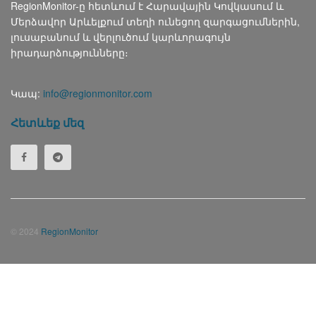
RegionMonitor-ը հետևում է Հարավային Կովկասում և
Մերձավոր Արևելքում տեղի ունեցող զարգացումներին,
լուսաբանում և վերլուծում կարևորագույն
իրադարձությունները։
Կապ:
info@regionmonitor.com
Հետևեք մեզ
© 2024
RegionMonitor
Русский
(
Russian
)