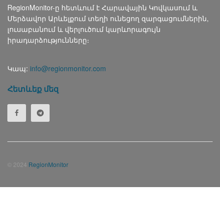
RegionMonitor-ը հետևում է Հարավային Կովկասում և
Մերձավոր Արևելքում տեղի ունեցող զարգացումներին,
լուսաբանում և վերլուծում կարևորագույն
իրադարձությունները։
Կապ:
info@regionmonitor.com
Հետևեք մեզ
© 2024
RegionMonitor
Русский
(
Russian
)