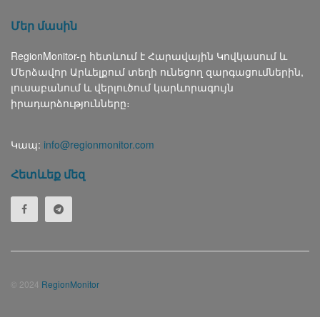
Մեր մասին
RegionMonitor-ը հետևում է Հարավային Կովկասում և
Մերձավոր Արևելքում տեղի ունեցող զարգացումներին,
լուսաբանում և վերլուծում կարևորագույն
իրադարձությունները։
Կապ:
info@regionmonitor.com
Հետևեք մեզ
© 2024
RegionMonitor