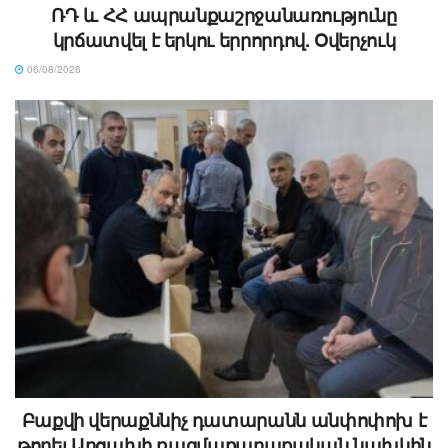
ՌԴ և ՀՀ ապրանքաշրջանառությունը
կրճատվել է երկու երրորդով. Օվերչուկ
06/08/2026
Բաքվի վերաքննիչ դատարանն անփոփոխ է
թողել Արցախի ռազմաքաղաքական նախկին