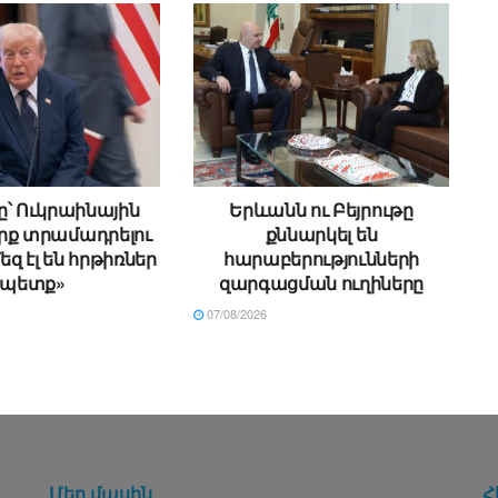
՝ Ուկրաինային
Երևանն ու Բեյրութը
րք տրամադրելու
քննարկել են
եզ էլ են հրթիռներ
հարաբերությունների
պետք»
զարգացման ուղիները
07/08/2026
Մեր մասին
Հ