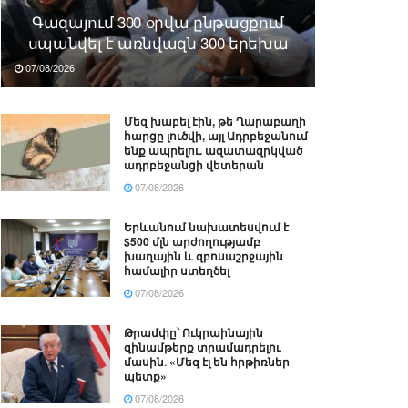
Գազայում 300 օրվա ընթացքում
սպանվել է առնվազն 300 երեխա
07/08/2026
Մեզ խաբել էին, թե Ղարաբաղի
հարցը լուծվի, այլ Ադրբեջանում
ենք ապրելու. ազատազրկված
ադրբեջանցի վետերան
07/08/2026
Երևանում նախատեսվում է
$500 մլն արժողությամբ
խաղային և զբոսաշրջային
համալիր ստեղծել
07/08/2026
Թրամփը՝ Ուկրաինային
զինամթերք տրամադրելու
մասին․ «Մեզ էլ են հրթիռներ
պետք»
07/08/2026