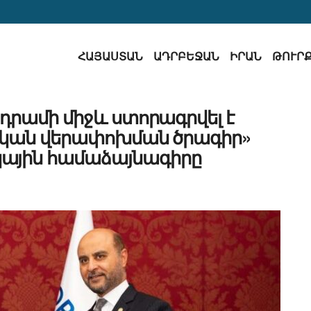
ՀԱՅԱՍՏԱՆ
ԱԴՐԲԵՋԱՆ
ԻՐԱՆ
ԹՈՒՐ
դրամի միջև ստորագրվել է
կան վերափոխման ծրագիր»
կային համաձայնագիրը