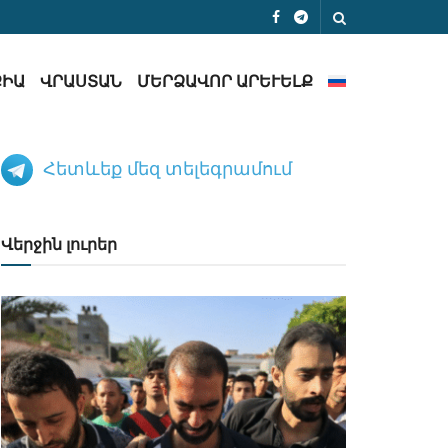
ՔԻԱ
ՎՐԱՍՏԱՆ
ՄԵՐՁԱՎՈՐ ԱՐԵՒԵԼՔ
Հետևեք մեզ տելեգրամում
Վերջին լուրեր